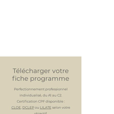
Télécharger votre
fiche programme
Perfectionnement professionnel
individualisé, du A1 au C2.
Certification CPF disponible :
CLOE
,
DCLEP
ou
LILATE
selon votre
objectif.