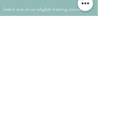
Select one of our eligible training courses
on the Mon Compte Formation website.
Consult
Contact us.
Need advice?
We're here to assist you. Don't hesitate
to contact us.
Contact us