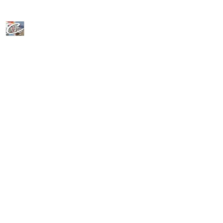
CeFoLiAc