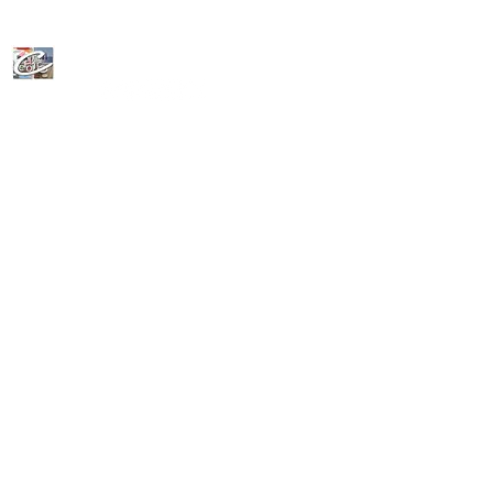
CeFoLiAc