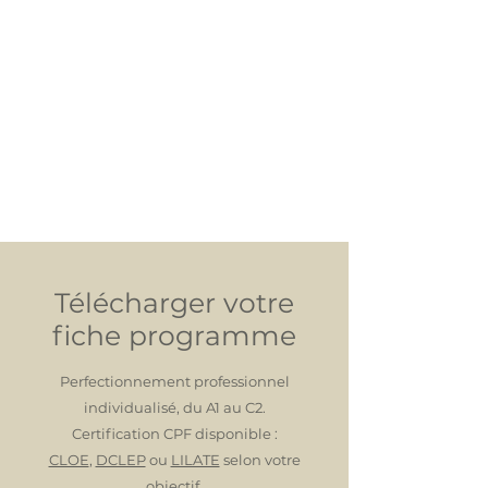
Télécharger votre
fiche programme
Perfectionnement professionnel
individualisé, du A1 au C2.
Certification CPF disponible :
CLOE
,
DCLEP
ou
LILATE
selon votre
objectif.