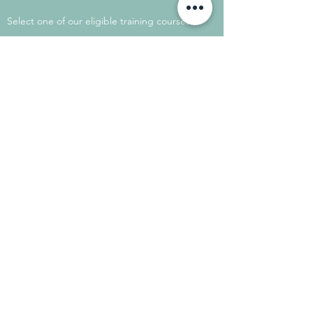
Select one of our eligible training courses
on the Mon Compte Formation website.
Consult
Contact us.
Need advice?
We're here to assist you. Don't hesitate
to contact us.
Contact us