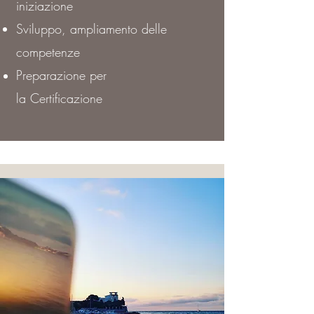
iniziazione
Sviluppo, ampliamento delle
competenze
Preparazione per
la
Certificazione