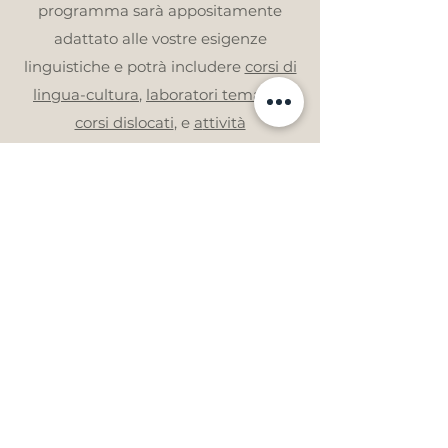
programma sarà appositamente
adattato alle vostre esigenze
linguistiche e potrà includere
corsi di
lingua-cultura
,
laboratori tematici
,
corsi dislocati
, e
a
ttività
socioculturali
e/o
s
portive
secondo le
vostre preferenze.
Per saperne di più