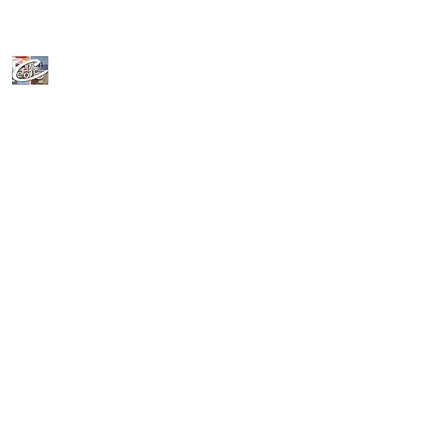
CeFoLiAc