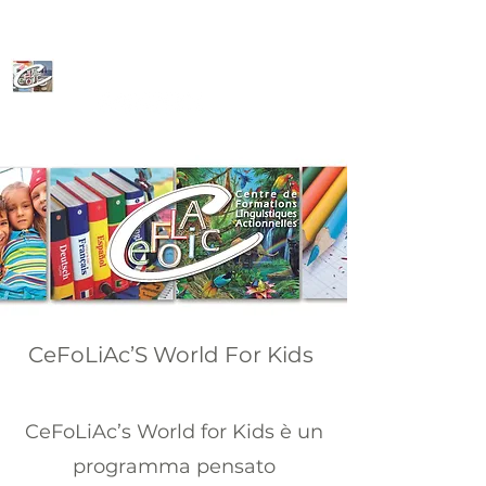
CeFoLiAc
CeFoLiAc’S World For Kids
CeFoLiAc’s World for Kids è un
programma pensato