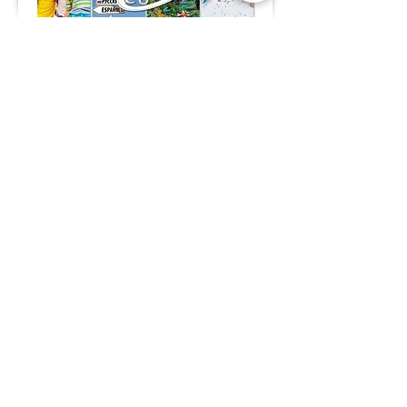
CeFoLiAc's World for Kids
Langues-Cultures :
Rentrée
2026-2027