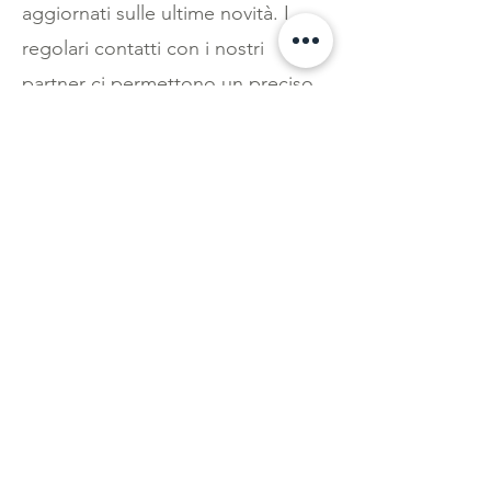
aggiornati sulle ultime novità. I
regolari contatti con i nostri
partner ci permettono un preciso
controllo sulla qualità delle
infrastrutture, delle misure di
sicurezza applicate e delle varie
prestazioni fornite.