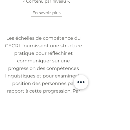
« Contenu par niveau ».
En savoir plus
Les échelles de compétence du
CECRL fournissent une structure
pratique pour réfléchir et
communiquer sur une
progression des compétences
linguistiques et pour examiner la
position des personnes par
rapport à cette progression. Par
conséquent, la correspondance
des résultats des
tests
linguistiques
avec les niveaux du
CECRL est un moyen utile
d'attribuer une signification