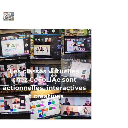
CeFoLiAc
Les classes virtuelles
chez CeFoLiAc sont
actionnelles, interactives
et créatives