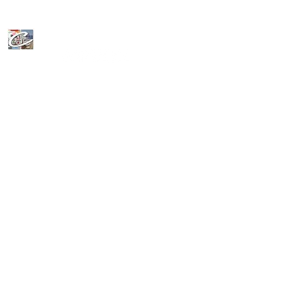
CeFoLiAc